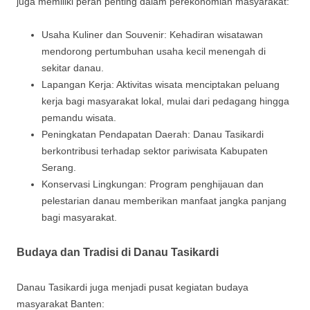
juga memiliki peran penting dalam perekonomian masyarakat:
Usaha Kuliner dan Souvenir: Kehadiran wisatawan
mendorong pertumbuhan usaha kecil menengah di
sekitar danau.
Lapangan Kerja: Aktivitas wisata menciptakan peluang
kerja bagi masyarakat lokal, mulai dari pedagang hingga
pemandu wisata.
Peningkatan Pendapatan Daerah: Danau Tasikardi
berkontribusi terhadap sektor pariwisata Kabupaten
Serang.
Konservasi Lingkungan: Program penghijauan dan
pelestarian danau memberikan manfaat jangka panjang
bagi masyarakat.
Budaya dan Tradisi di Danau Tasikardi
Danau Tasikardi juga menjadi pusat kegiatan budaya
masyarakat Banten: