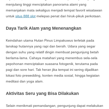
menjulang tinggi menciptakan panorama alami yang
memanjakan mata sekaligus menjadi tempat favorit wisatawan
untuk
situs 888 slot
melepas penat dari hiruk-pikuk perkotaan.
Daya Tarik Alam yang Menenangkan
Keindahan utama Hutan Pinus Limpakuwus terletak pada
lanskap hutannya yang rapi dan bersih. Udara yang segar
dengan suhu yang relatif dingin membuat pengunjung betah
berlama-lama. Cahaya matahari yang menembus sela-sela
pepohonan menciptakan suasana fotogenik, terutama pada
pagi dan sore hari. Tak heran jika tempat ini sering dijadikan
lokasi foto prewedding, konten media sosial, hingga kegiatan
meditasi dan yoga alam.
Aktivitas Seru yang Bisa Dilakukan
Selain menikmati pemandangan, pengunjung dapat melakukan