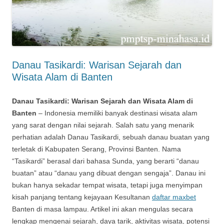
Danau Tasikardi: Warisan Sejarah dan
Wisata Alam di Banten
Danau Tasikardi: Warisan Sejarah dan Wisata Alam di
Banten
– Indonesia memiliki banyak destinasi wisata alam
yang sarat dengan nilai sejarah. Salah satu yang menarik
perhatian adalah Danau Tasikardi, sebuah danau buatan yang
terletak di Kabupaten Serang, Provinsi Banten. Nama
“Tasikardi” berasal dari bahasa Sunda, yang berarti “danau
buatan” atau “danau yang dibuat dengan sengaja”. Danau ini
bukan hanya sekadar tempat wisata, tetapi juga menyimpan
kisah panjang tentang kejayaan Kesultanan
daftar maxbet
Banten di masa lampau. Artikel ini akan mengulas secara
lengkap mengenai sejarah, daya tarik, aktivitas wisata, potensi