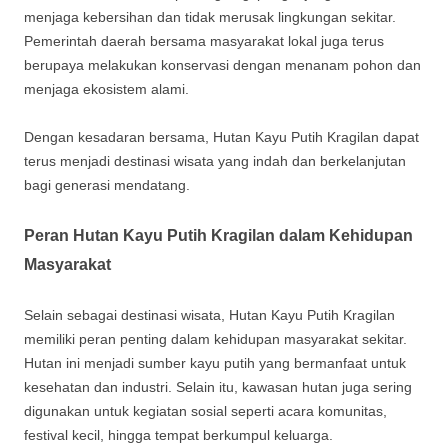
menjaga kebersihan dan tidak merusak lingkungan sekitar.
Pemerintah daerah bersama masyarakat lokal juga terus
berupaya melakukan konservasi dengan menanam pohon dan
menjaga ekosistem alami.
Dengan kesadaran bersama, Hutan Kayu Putih Kragilan dapat
terus menjadi destinasi wisata yang indah dan berkelanjutan
bagi generasi mendatang.
Peran Hutan Kayu Putih Kragilan dalam Kehidupan
Masyarakat
Selain sebagai destinasi wisata, Hutan Kayu Putih Kragilan
memiliki peran penting dalam kehidupan masyarakat sekitar.
Hutan ini menjadi sumber kayu putih yang bermanfaat untuk
kesehatan dan industri. Selain itu, kawasan hutan juga sering
digunakan untuk kegiatan sosial seperti acara komunitas,
festival kecil, hingga tempat berkumpul keluarga.