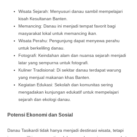
Wisata Sejarah: Menyusuri danau sambil mempelajari
kisah Kesultanan Banten.
Memancing: Danau ini menjadi tempat favorit bagi
masyarakat lokal untuk memancing ikan.
Wisata Perahu: Pengunjung dapat menyewa perahu
untuk berkeliling danau.
Fotografi: Keindahan alam dan nuansa sejarah menjadi
latar yang sempurna untuk fotografi.
Kuliner Tradisional: Di sekitar danau terdapat warung
yang menjual makanan khas Banten.
Kegiatan Edukasi: Sekolah dan komunitas sering
mengadakan kunjungan edukatif untuk mempelajari
sejarah dan ekologi danau.
Potensi Ekonomi dan Sosial
Danau Tasikardi tidak hanya menjadi destinasi wisata, tetapi