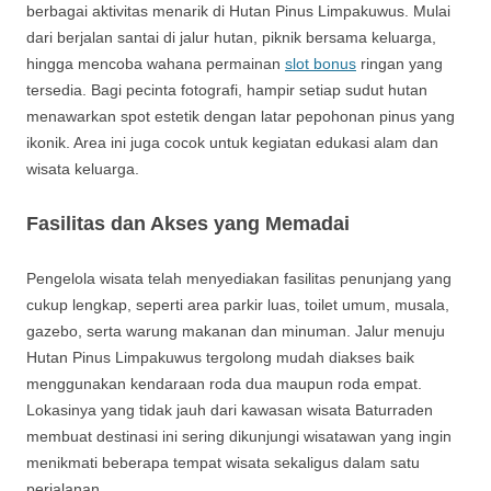
berbagai aktivitas menarik di Hutan Pinus Limpakuwus. Mulai
dari berjalan santai di jalur hutan, piknik bersama keluarga,
hingga mencoba wahana permainan
slot bonus
ringan yang
tersedia. Bagi pecinta fotografi, hampir setiap sudut hutan
menawarkan spot estetik dengan latar pepohonan pinus yang
ikonik. Area ini juga cocok untuk kegiatan edukasi alam dan
wisata keluarga.
Fasilitas dan Akses yang Memadai
Pengelola wisata telah menyediakan fasilitas penunjang yang
cukup lengkap, seperti area parkir luas, toilet umum, musala,
gazebo, serta warung makanan dan minuman. Jalur menuju
Hutan Pinus Limpakuwus tergolong mudah diakses baik
menggunakan kendaraan roda dua maupun roda empat.
Lokasinya yang tidak jauh dari kawasan wisata Baturraden
membuat destinasi ini sering dikunjungi wisatawan yang ingin
menikmati beberapa tempat wisata sekaligus dalam satu
perjalanan.