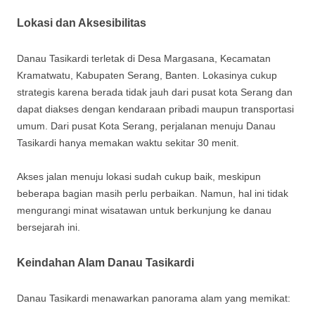
Lokasi dan Aksesibilitas
Danau Tasikardi terletak di Desa Margasana, Kecamatan
Kramatwatu, Kabupaten Serang, Banten. Lokasinya cukup
strategis karena berada tidak jauh dari pusat kota Serang dan
dapat diakses dengan kendaraan pribadi maupun transportasi
umum. Dari pusat Kota Serang, perjalanan menuju Danau
Tasikardi hanya memakan waktu sekitar 30 menit.
Akses jalan menuju lokasi sudah cukup baik, meskipun
beberapa bagian masih perlu perbaikan. Namun, hal ini tidak
mengurangi minat wisatawan untuk berkunjung ke danau
bersejarah ini.
Keindahan Alam Danau Tasikardi
Danau Tasikardi menawarkan panorama alam yang memikat: