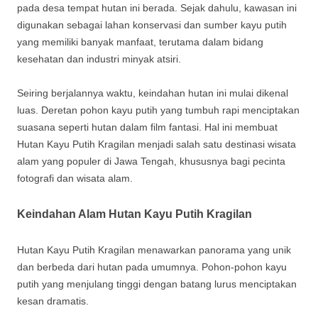
pada desa tempat hutan ini berada. Sejak dahulu, kawasan ini
digunakan sebagai lahan konservasi dan sumber kayu putih
yang memiliki banyak manfaat, terutama dalam bidang
kesehatan dan industri minyak atsiri.
Seiring berjalannya waktu, keindahan hutan ini mulai dikenal
luas. Deretan pohon kayu putih yang tumbuh rapi menciptakan
suasana seperti hutan dalam film fantasi. Hal ini membuat
Hutan Kayu Putih Kragilan menjadi salah satu destinasi wisata
alam yang populer di Jawa Tengah, khususnya bagi pecinta
fotografi dan wisata alam.
Keindahan Alam Hutan Kayu Putih Kragilan
Hutan Kayu Putih Kragilan menawarkan panorama yang unik
dan berbeda dari hutan pada umumnya. Pohon-pohon kayu
putih yang menjulang tinggi dengan batang lurus menciptakan
kesan dramatis.