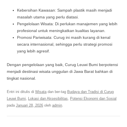
Kebersihan Kawasan: Sampah plastik masih menjadi
masalah utama yang perlu diatasi.
Pengelolaan Wisata: Di perlukan manajemen yang lebih
profesional untuk meningkatkan kualitas layanan.
Promosi Pariwisata: Curug ini masih kurang di kenal
secara internasional, sehingga perlu strategi promosi
yang lebih agresif.
Dengan pengelolaan yang baik, Curug Leuwi Bumi berpotensi
menjadi destinasi wisata unggulan di Jawa Barat bahkan di
tingkat nasional.
Entri ini ditulis di
Wisata
dan ber-tag
Budaya dan Tradisi di Curug
Leuwi Bumi
,
Lokasi dan Aksesibilitas
,
Potensi Ekonomi dan Sosial
pada
Januari 28, 2026
oleh
admin
.