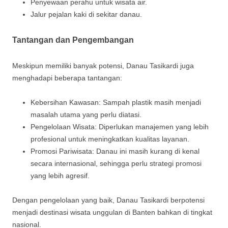
Penyewaan perahu untuk wisata air.
Jalur pejalan kaki di sekitar danau.
Tantangan dan Pengembangan
Meskipun memiliki banyak potensi, Danau Tasikardi juga
menghadapi beberapa tantangan:
Kebersihan Kawasan: Sampah plastik masih menjadi
masalah utama yang perlu diatasi.
Pengelolaan Wisata: Diperlukan manajemen yang lebih
profesional untuk meningkatkan kualitas layanan.
Promosi Pariwisata: Danau ini masih kurang di kenal
secara internasional, sehingga perlu strategi promosi
yang lebih agresif.
Dengan pengelolaan yang baik, Danau Tasikardi berpotensi
menjadi destinasi wisata unggulan di Banten bahkan di tingkat
nasional.