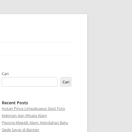
Cari
Cari
Recent Posts
Hutan Pinus Limpakuwus Spot Foto
Kekinian dan Wisata Alam
Pesona Megalit Alam: Keindahan Batu
Gede Sayar di Banten