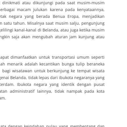
 dinikmati atau dikunjungi pada saat musim-musim
 berbagai macam julukan karena pada kenyataannya,
tak negara yang berada Benua Eropa, menjadikan
 satu tahun. Misalnya saat musim salju, pengunjung
lilingi kanal-kanal di Belanda, atau juga ketika musim
ngkin saja akan mengubah aturan jam kunjung atau
dapat dimanfaatkan untuk transportasi umum seperti
alah menarik adalah kecantikan bunga tulip beraneka
ri bagi wisatawan untuk berkunjung ke tempat wisata
genai Belanda, tidak lepas dari ibukota negaranya yang
terdam. Ibukota negara yang identik dengan pusat
atan administratif lainnya, tidak nampak pada kota
dam.
isata dengan keindahan pulau yang membentang dan