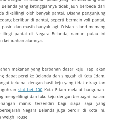
h Belanda yang ketinggiannya tidak jauh berbeda dari
a dikelilingi oleh banyak pantai. Disana pengunjung
edang berlibur di pantai, seperti bermain voli pantai,
pasir, dan masih banyak lagi. Frisian island memang
elilingi pantai di Negara Belanda, namun pulau ini
an keindahan alamnya.
lahan makanan yang berbahan dasar keju. Tapi akan
ng dapat pergi ke Belanda dan singgah di Kota Edam.
gat terkenal dengan hasil keju yang tidak diragukan
isuguhkan
slot bet 100
Kota Edam melalui bangunan-
ang mengelilingi dan toko keju dengan berbagai macam
angan manis tersendiri bagi siapa saja yang
ersejarah Negara Belanda juga berdiri di Kota ini,
n Weigh House.