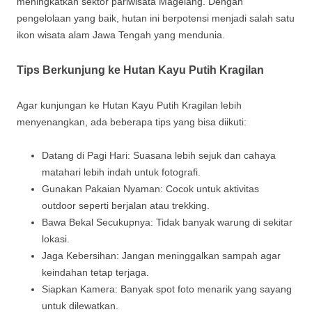
meningkatkan sektor pariwisata Magelang. Dengan
pengelolaan yang baik, hutan ini berpotensi menjadi salah satu
ikon wisata alam Jawa Tengah yang mendunia.
Tips Berkunjung ke Hutan Kayu Putih Kragilan
Agar kunjungan ke Hutan Kayu Putih Kragilan lebih
menyenangkan, ada beberapa tips yang bisa diikuti:
Datang di Pagi Hari: Suasana lebih sejuk dan cahaya
matahari lebih indah untuk fotografi.
Gunakan Pakaian Nyaman: Cocok untuk aktivitas
outdoor seperti berjalan atau trekking.
Bawa Bekal Secukupnya: Tidak banyak warung di sekitar
lokasi.
Jaga Kebersihan: Jangan meninggalkan sampah agar
keindahan tetap terjaga.
Siapkan Kamera: Banyak spot foto menarik yang sayang
untuk dilewatkan.