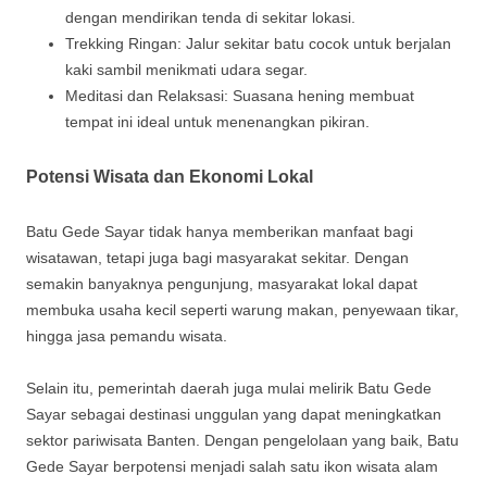
dengan mendirikan tenda di sekitar lokasi.
Trekking Ringan: Jalur sekitar batu cocok untuk berjalan
kaki sambil menikmati udara segar.
Meditasi dan Relaksasi: Suasana hening membuat
tempat ini ideal untuk menenangkan pikiran.
Potensi Wisata dan Ekonomi Lokal
Batu Gede Sayar tidak hanya memberikan manfaat bagi
wisatawan, tetapi juga bagi masyarakat sekitar. Dengan
semakin banyaknya pengunjung, masyarakat lokal dapat
membuka usaha kecil seperti warung makan, penyewaan tikar,
hingga jasa pemandu wisata.
Selain itu, pemerintah daerah juga mulai melirik Batu Gede
Sayar sebagai destinasi unggulan yang dapat meningkatkan
sektor pariwisata Banten. Dengan pengelolaan yang baik, Batu
Gede Sayar berpotensi menjadi salah satu ikon wisata alam