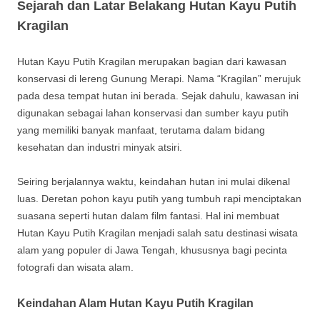
Sejarah dan Latar Belakang Hutan Kayu Putih
Kragilan
Hutan Kayu Putih Kragilan merupakan bagian dari kawasan
konservasi di lereng Gunung Merapi. Nama “Kragilan” merujuk
pada desa tempat hutan ini berada. Sejak dahulu, kawasan ini
digunakan sebagai lahan konservasi dan sumber kayu putih
yang memiliki banyak manfaat, terutama dalam bidang
kesehatan dan industri minyak atsiri.
Seiring berjalannya waktu, keindahan hutan ini mulai dikenal
luas. Deretan pohon kayu putih yang tumbuh rapi menciptakan
suasana seperti hutan dalam film fantasi. Hal ini membuat
Hutan Kayu Putih Kragilan menjadi salah satu destinasi wisata
alam yang populer di Jawa Tengah, khususnya bagi pecinta
fotografi dan wisata alam.
Keindahan Alam Hutan Kayu Putih Kragilan