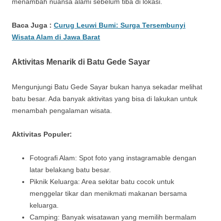
menambah nuansa alami sebelum tiba di lokasi.
Baca Juga :
Curug Leuwi Bumi: Surga Tersembunyi
Wisata Alam di Jawa Barat
Aktivitas Menarik di Batu Gede Sayar
Mengunjungi Batu Gede Sayar bukan hanya sekadar melihat
batu besar. Ada banyak aktivitas yang bisa di lakukan untuk
menambah pengalaman wisata.
Aktivitas Populer:
Fotografi Alam: Spot foto yang instagramable dengan
latar belakang batu besar.
Piknik Keluarga: Area sekitar batu cocok untuk
menggelar tikar dan menikmati makanan bersama
keluarga.
Camping: Banyak wisatawan yang memilih bermalam