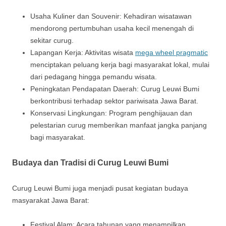
Usaha Kuliner dan Souvenir: Kehadiran wisatawan
mendorong pertumbuhan usaha kecil menengah di
sekitar curug.
Lapangan Kerja: Aktivitas wisata
mega wheel pragmatic
menciptakan peluang kerja bagi masyarakat lokal, mulai
dari pedagang hingga pemandu wisata.
Peningkatan Pendapatan Daerah: Curug Leuwi Bumi
berkontribusi terhadap sektor pariwisata Jawa Barat.
Konservasi Lingkungan: Program penghijauan dan
pelestarian curug memberikan manfaat jangka panjang
bagi masyarakat.
Budaya dan Tradisi di Curug Leuwi Bumi
Curug Leuwi Bumi juga menjadi pusat kegiatan budaya
masyarakat Jawa Barat:
Festival Alam: Acara tahunan yang menampilkan