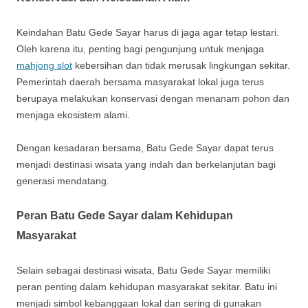
Keindahan Batu Gede Sayar harus di jaga agar tetap lestari.
Oleh karena itu, penting bagi pengunjung untuk menjaga
mahjong slot
kebersihan dan tidak merusak lingkungan sekitar.
Pemerintah daerah bersama masyarakat lokal juga terus
berupaya melakukan konservasi dengan menanam pohon dan
menjaga ekosistem alami.
Dengan kesadaran bersama, Batu Gede Sayar dapat terus
menjadi destinasi wisata yang indah dan berkelanjutan bagi
generasi mendatang.
Peran Batu Gede Sayar dalam Kehidupan
Masyarakat
Selain sebagai destinasi wisata, Batu Gede Sayar memiliki
peran penting dalam kehidupan masyarakat sekitar. Batu ini
menjadi simbol kebanggaan lokal dan sering di gunakan