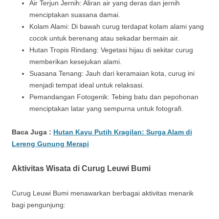
Air Terjun Jernih: Aliran air yang deras dan jernih
menciptakan suasana damai.
Kolam Alami: Di bawah curug terdapat kolam alami yang
cocok untuk berenang atau sekadar bermain air.
Hutan Tropis Rindang: Vegetasi hijau di sekitar curug
memberikan kesejukan alami.
Suasana Tenang: Jauh dari keramaian kota, curug ini
menjadi tempat ideal untuk relaksasi.
Pemandangan Fotogenik: Tebing batu dan pepohonan
menciptakan latar yang sempurna untuk fotografi.
Baca Juga :
Hutan Kayu Putih Kragilan: Surga Alam di
Lereng Gunung Merapi
Aktivitas Wisata di Curug Leuwi Bumi
Curug Leuwi Bumi menawarkan berbagai aktivitas menarik
bagi pengunjung: