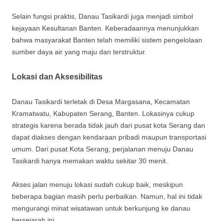
Selain fungsi praktis, Danau Tasikardi juga menjadi simbol
kejayaan Kesultanan Banten. Keberadaannya menunjukkan
bahwa masyarakat Banten telah memiliki sistem pengelolaan
sumber daya air yang maju dan terstruktur.
Lokasi dan Aksesibilitas
Danau Tasikardi terletak di Desa Margasana, Kecamatan
Kramatwatu, Kabupaten Serang, Banten. Lokasinya cukup
strategis karena berada tidak jauh dari pusat kota Serang dan
dapat diakses dengan kendaraan pribadi maupun transportasi
umum. Dari pusat Kota Serang, perjalanan menuju Danau
Tasikardi hanya memakan waktu sekitar 30 menit.
Akses jalan menuju lokasi sudah cukup baik, meskipun
beberapa bagian masih perlu perbaikan. Namun, hal ini tidak
mengurangi minat wisatawan untuk berkunjung ke danau
bersejarah ini.