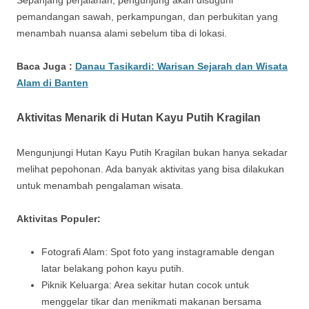
Sepanjang perjalanan, pengunjung akan disuguhi
pemandangan sawah, perkampungan, dan perbukitan yang
menambah nuansa alami sebelum tiba di lokasi.
Baca Juga :
Danau Tasikardi: Warisan Sejarah dan Wisata
Alam di Banten
Aktivitas Menarik di Hutan Kayu Putih Kragilan
Mengunjungi Hutan Kayu Putih Kragilan bukan hanya sekadar
melihat pepohonan. Ada banyak aktivitas yang bisa dilakukan
untuk menambah pengalaman wisata.
Aktivitas Populer:
Fotografi Alam: Spot foto yang instagramable dengan
latar belakang pohon kayu putih.
Piknik Keluarga: Area sekitar hutan cocok untuk
menggelar tikar dan menikmati makanan bersama