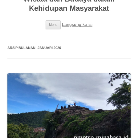
Kehidupan Masyarakat
Langsung ke isi
Menu
ARSIP BULANAN:
JANUARI 2026