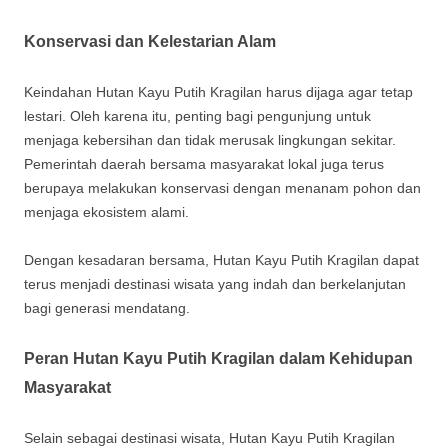
Konservasi dan Kelestarian Alam
Keindahan Hutan Kayu Putih Kragilan harus dijaga agar tetap
lestari. Oleh karena itu, penting bagi pengunjung untuk
menjaga kebersihan dan tidak merusak lingkungan sekitar.
Pemerintah daerah bersama masyarakat lokal juga terus
berupaya melakukan konservasi dengan menanam pohon dan
menjaga ekosistem alami.
Dengan kesadaran bersama, Hutan Kayu Putih Kragilan dapat
terus menjadi destinasi wisata yang indah dan berkelanjutan
bagi generasi mendatang.
Peran Hutan Kayu Putih Kragilan dalam Kehidupan
Masyarakat
Selain sebagai destinasi wisata, Hutan Kayu Putih Kragilan