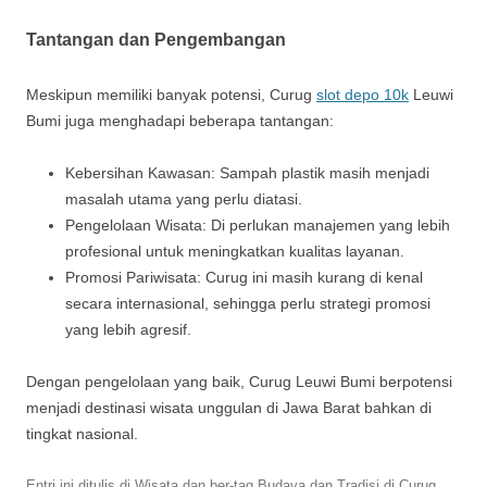
Tantangan dan Pengembangan
Meskipun memiliki banyak potensi, Curug
slot depo 10k
Leuwi
Bumi juga menghadapi beberapa tantangan:
Kebersihan Kawasan: Sampah plastik masih menjadi
masalah utama yang perlu diatasi.
Pengelolaan Wisata: Di perlukan manajemen yang lebih
profesional untuk meningkatkan kualitas layanan.
Promosi Pariwisata: Curug ini masih kurang di kenal
secara internasional, sehingga perlu strategi promosi
yang lebih agresif.
Dengan pengelolaan yang baik, Curug Leuwi Bumi berpotensi
menjadi destinasi wisata unggulan di Jawa Barat bahkan di
tingkat nasional.
Entri ini ditulis di
Wisata
dan ber-tag
Budaya dan Tradisi di Curug