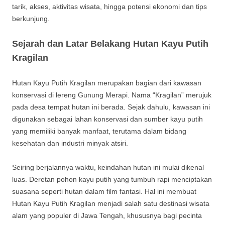
tarik, akses, aktivitas wisata, hingga potensi ekonomi dan tips
berkunjung.
Sejarah dan Latar Belakang Hutan Kayu Putih
Kragilan
Hutan Kayu Putih Kragilan merupakan bagian dari kawasan
konservasi di lereng Gunung Merapi. Nama “Kragilan” merujuk
pada desa tempat hutan ini berada. Sejak dahulu, kawasan ini
digunakan sebagai lahan konservasi dan sumber kayu putih
yang memiliki banyak manfaat, terutama dalam bidang
kesehatan dan industri minyak atsiri.
Seiring berjalannya waktu, keindahan hutan ini mulai dikenal
luas. Deretan pohon kayu putih yang tumbuh rapi menciptakan
suasana seperti hutan dalam film fantasi. Hal ini membuat
Hutan Kayu Putih Kragilan menjadi salah satu destinasi wisata
alam yang populer di Jawa Tengah, khususnya bagi pecinta