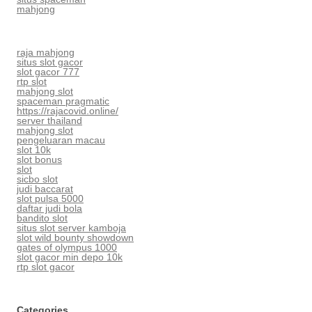
mahjong
raja mahjong
situs slot gacor
slot gacor 777
rtp slot
mahjong slot
spaceman pragmatic
https://rajacovid.online/
server thailand
mahjong slot
pengeluaran macau
slot 10k
slot bonus
slot
sicbo slot
judi baccarat
slot pulsa 5000
daftar judi bola
bandito slot
situs slot server kamboja
slot wild bounty showdown
gates of olympus 1000
slot gacor min depo 10k
rtp slot gacor
Categories