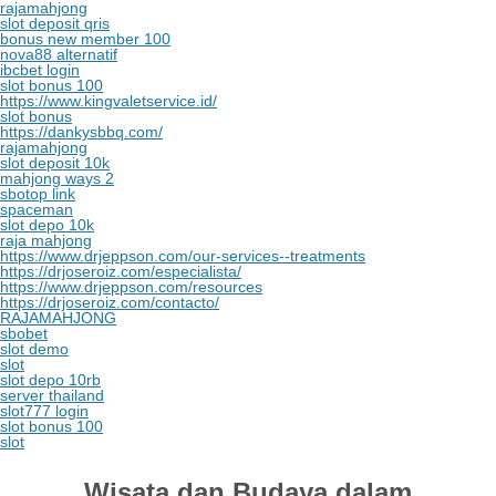
rajamahjong
slot deposit qris
bonus new member 100
nova88 alternatif
ibcbet login
slot bonus 100
https://www.kingvaletservice.id/
slot bonus
https://dankysbbq.com/
rajamahjong
slot deposit 10k
mahjong ways 2
sbotop link
spaceman
slot depo 10k
raja mahjong
https://www.drjeppson.com/our-services--treatments
https://drjoseroiz.com/especialista/
https://www.drjeppson.com/resources
https://drjoseroiz.com/contacto/
RAJAMAHJONG
sbobet
slot demo
slot
slot depo 10rb
server thailand
slot777 login
slot bonus 100
slot
Wisata dan Budaya dalam