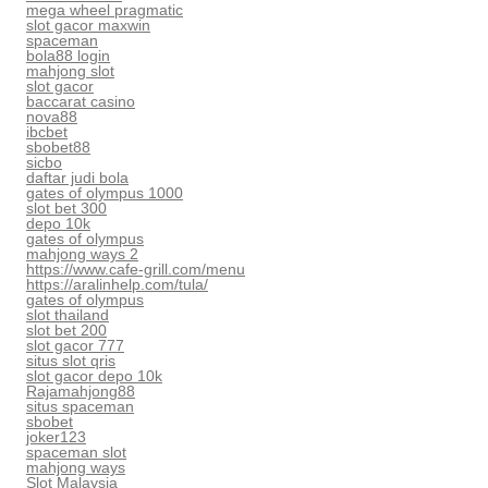
mega wheel pragmatic
slot gacor maxwin
spaceman
bola88 login
mahjong slot
slot gacor
baccarat casino
nova88
ibcbet
sbobet88
sicbo
daftar judi bola
gates of olympus 1000
slot bet 300
depo 10k
gates of olympus
mahjong ways 2
https://www.cafe-grill.com/menu
https://aralinhelp.com/tula/
gates of olympus
slot thailand
slot bet 200
slot gacor 777
situs slot qris
slot gacor depo 10k
Rajamahjong88
situs spaceman
sbobet
joker123
spaceman slot
mahjong ways
Slot Malaysia