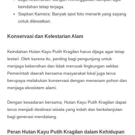
keindahan tetap terjaga.
Siapkan Kamera: Banyak spot foto menarik yang sayang
untuk dilewatkan.
Konservasi dan Kelestarian Alam
Keindahan Hutan Kayu Putih Kragilan harus dijaga agar tetap
lestari. Oleh karena itu, penting bagi pengunjung untuk
menjaga kebersihan dan tidak merusak lingkungan sekitar.
Pemerintah daerah bersama masyarakat lokal juga terus
berupaya melakukan konservasi dengan menanam pohon dan
menjaga ekosistem alami.
Dengan kesadaran bersama, Hutan Kayu Putih Kragilan dapat
terus menjadi destinasi wisata yang indah dan berkelanjutan
bagi generasi mendatang.
Peran Hutan Kayu Putih Kragilan dalam Kehidupan