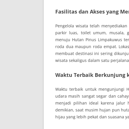
Fasilitas dan Akses yang M
Pengelola wisata telah menyediakan 
parkir luas, toilet umum, musala,
menuju Hutan Pinus Limpakuwus te
roda dua maupun roda empat. Lokasi
membuat destinasi ini sering dikunj
wisata sekaligus dalam satu perjalana
Waktu Terbaik Berkunjung
Waktu terbaik untuk mengunjungi H
udara masih sangat segar dan caha
menjadi pilihan ideal karena jalur 
demikian, saat musim hujan pun huta
hijau yang lebih pekat dan suasana y