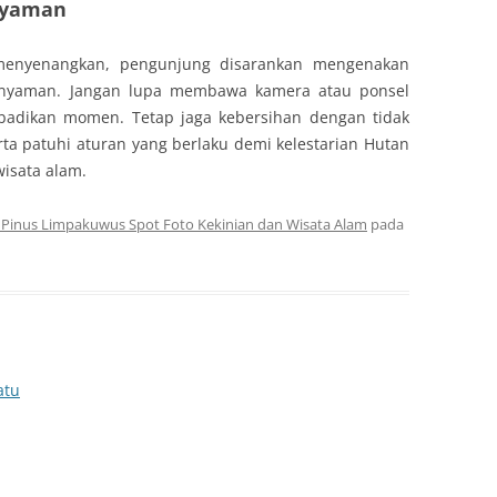
 Nyaman
menyenangkan, pengunjung disarankan mengenakan
g nyaman. Jangan lupa membawa kamera atau ponsel
adikan momen. Tetap jaga kebersihan dengan tidak
 patuhi aturan yang berlaku demi kelestarian Hutan
isata alam.
Pinus Limpakuwus Spot Foto Kekinian dan Wisata Alam
pada
atu