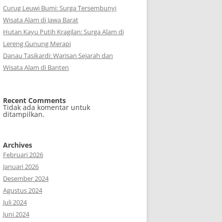
Curug Leuwi Bumi: Surga Tersembunyi
Wisata Alam di Jawa Barat
Hutan Kayu Putih Kragilan: Surga Alam di
Lereng Gunung Merapi
Danau Tasikardi: Warisan Sejarah dan
Wisata Alam di Banten
Recent Comments
Tidak ada komentar untuk
ditampilkan.
Archives
Februari 2026
Januari 2026
Desember 2024
Agustus 2024
Juli 2024
Juni 2024