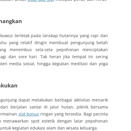
enangkan
kuwus terletak pada lanskap hutannya yang rapi dan
uhu yang relatif dingin membuat pengunjung betah
yang menembus sela-sela pepohonan menciptakan
agi dan sore hari. Tak heran jika tempat ini sering
nten media sosial, hingga kegiatan meditasi dan yoga
lakukan
gunjung dapat melakukan berbagai aktivitas menarik
ari berjalan santai di jalur hutan, piknik bersama
permainan
slot bonus
ringan yang tersedia. Bagi pecinta
tan menawarkan spot estetik dengan latar pepohonan
k untuk kegiatan edukasi alam dan wisata keluarga.