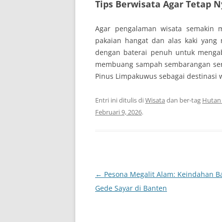
Tips Berwisata Agar Tetap
Agar pengalaman wisata semakin 
pakaian hangat dan alas kaki yan
dengan baterai penuh untuk mengab
membuang sampah sembarangan serta
Pinus Limpakuwus sebagai destinasi w
Entri ini ditulis di
Wisata
dan ber-tag
Hutan 
Februari 9, 2026
.
Navigasi
←
Pesona Megalit Alam: Keindahan B
Tulisan
Gede Sayar di Banten