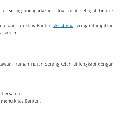
itar sering mengadakan ritual adat sebagai bentuk
onal dan tari khas Banten
slot demo
sering ditampilkan
asan ini.
wan, Rumah Hutan Serang telah di lengkapi dengan
 bersantai.
 menu khas Banten.