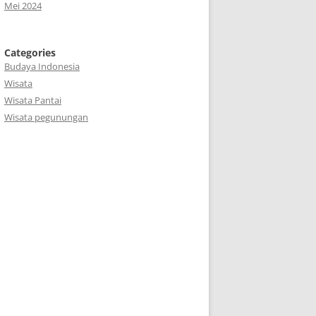
Mei 2024
Categories
Budaya Indonesia
Wisata
Wisata Pantai
Wisata pegunungan