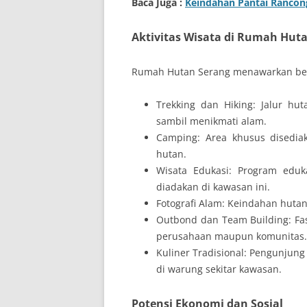
Baca Juga :
Keindahan Pantai Rancon
Aktivitas Wisata di Rumah Hut
Rumah Hutan Serang menawarkan berb
Trekking dan Hiking: Jalur hut
sambil menikmati alam.
Camping: Area khusus disedia
hutan.
Wisata Edukasi: Program eduk
diadakan di kawasan ini.
Fotografi Alam: Keindahan hutan
Outbond dan Team Building: Fasi
perusahaan maupun komunitas.
Kuliner Tradisional: Pengunjun
di warung sekitar kawasan.
Potensi Ekonomi dan Sosial