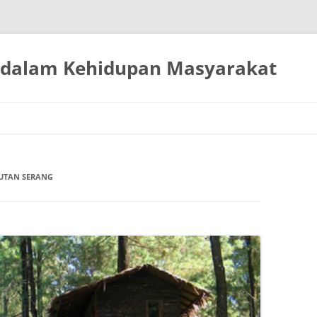
 dalam Kehidupan Masyarakat
Langsung
ke
isi
HUTAN SERANG