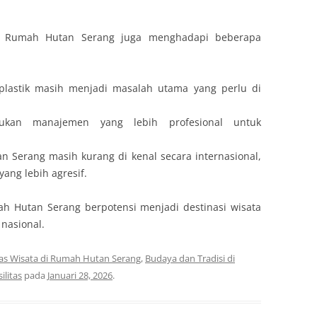
i, Rumah Hutan Serang juga menghadapi beberapa
lastik masih menjadi masalah utama yang perlu di
lukan manajemen yang lebih profesional untuk
n Serang masih kurang di kenal secara internasional,
yang lebih agresif.
h Hutan Serang berpotensi menjadi destinasi wisata
 nasional.
tas Wisata di Rumah Hutan Serang
,
Budaya dan Tradisi di
ilitas
pada
Januari 28, 2026
.