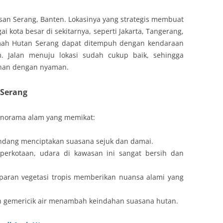
san Serang, Banten. Lokasinya yang strategis membuat
i kota besar di sekitarnya, seperti Jakarta, Tangerang,
mah Hutan Serang dapat ditempuh dengan kendaraan
. Jalan menuju lokasi sudah cukup baik, sehingga
anan dengan nyaman.
Serang
norama alam yang memikat:
indang menciptakan suasana sejuk dan damai.
 perkotaan, udara di kawasan ini sangat bersih dan
aran vegetasi tropis memberikan nuansa alami yang
n gemericik air menambah keindahan suasana hutan.