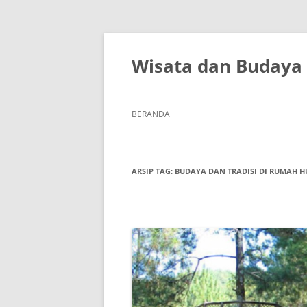
Wisata dan Budaya
BERANDA
ARSIP TAG:
BUDAYA DAN TRADISI DI RUMAH 