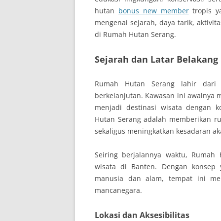
hutan
bonus new member
tropis y
mengenai sejarah, daya tarik, aktivi
di Rumah Hutan Serang.
Sejarah dan Latar Belakang
Rumah Hutan Serang lahir dari
berkelanjutan. Kawasan ini awalnya
menjadi destinasi wisata dengan 
Hutan Serang adalah memberikan ru
sekaligus meningkatkan kesadaran ak
Seiring berjalannya waktu, Rumah
wisata di Banten. Dengan konsep
manusia dan alam, tempat ini men
mancanegara.
Lokasi dan Aksesibilitas