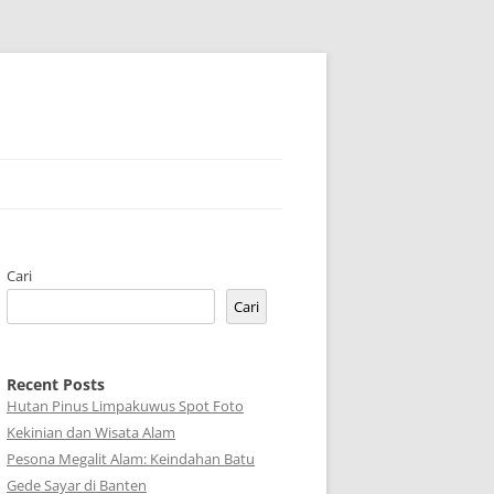
Cari
Cari
Recent Posts
Hutan Pinus Limpakuwus Spot Foto
Kekinian dan Wisata Alam
Pesona Megalit Alam: Keindahan Batu
Gede Sayar di Banten