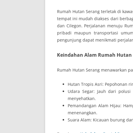
Rumah Hutan Serang terletak di kawa
tempat ini mudah diakses dari berbaga
dan Cilegon. Perjalanan menuju Ru
pribadi maupun transportasi umum
pengunjung dapat menikmati perjal
Keindahan Alam Rumah Hutan 
Rumah Hutan Serang menawarkan pa
Hutan Tropis Asri: Pepohonan r
Udara Segar: Jauh dari polusi
menyehatkan.
Pemandangan Alam Hijau: Hamp
menenangkan.
Suara Alam: Kicauan burung da