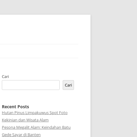
Cari
Cari
Recent Posts
Hutan Pinus Limpakuwus Spot Foto
Kekinian dan Wisata Alam
Pesona Megalit Alam: Keindahan Batu
Gede Sayar di Banten