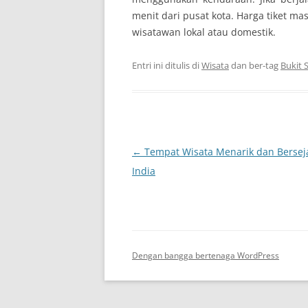
menit dari pusat kota. Harga tiket ma
wisatawan lokal atau domestik.
Entri ini ditulis di
Wisata
dan ber-tag
Bukit S
Navigasi
←
Tempat Wisata Menarik dan Bersej
Tulisan
India
Dengan bangga bertenaga WordPress