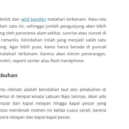
 terbit dan
wild bandito
matahari terbenam. Rata-rata
lam satu ini, sehingga jumlah pengunjung akan lebih
ung oleh panorama alam sekitar,
sunrise
atau
sunset
di
 romantis. Keindahan inilah yang menjadi salah satu
jung. Agar lebih puas, kamu harus berada di puncak
u matahari terbenam. Karena akan minim penerangan,
diri, seperti senter atau
flash handphone
.
abuhan
u nikmati adalah keindahan laut dan pelabuhan di
 temui di tempat wisata Labuan Bajo lainnya. Akan ada
 mulai dari kapal nelayan hingga kapal pesiar yang
bisa menikmati momen ini ketika cuaca cerah, karena
para nelayan dan kapal-kapal pesiar.