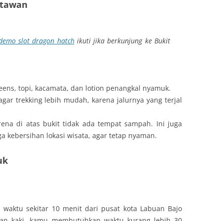
atawan
demo slot dragon hatch
ikuti jika berkunjung ke Bukit
ns, topi, kacamata, dan lotion penangkal nyamuk.
ar trekking lebih mudah, karena jalurnya yang terjal
a di atas bukit tidak ada tempat sampah. Ini juga
a kebersihan lokasi wisata, agar tetap nyaman.
uk
 waktu sekitar 10 menit dari pusat kota Labuan Bajo
lan kaki, kamu membutuhkan waktu kurang lebih 30