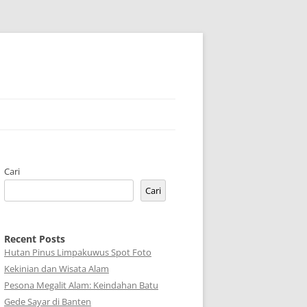
Cari
Cari
Recent Posts
Hutan Pinus Limpakuwus Spot Foto
Kekinian dan Wisata Alam
Pesona Megalit Alam: Keindahan Batu
Gede Sayar di Banten