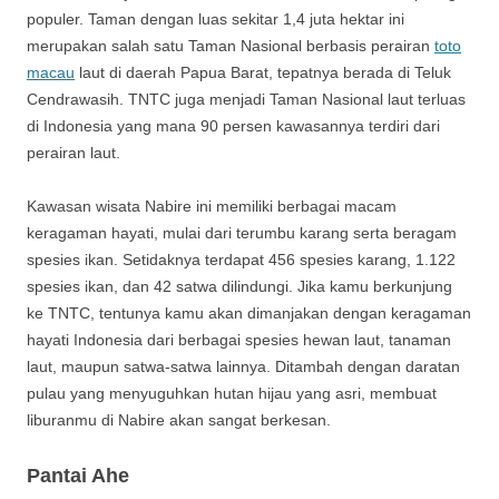
populer. Taman dengan luas sekitar 1,4 juta hektar ini
merupakan salah satu Taman Nasional berbasis perairan
toto
macau
laut di daerah Papua Barat, tepatnya berada di Teluk
Cendrawasih. TNTC juga menjadi Taman Nasional laut terluas
di Indonesia yang mana 90 persen kawasannya terdiri dari
perairan laut.
Kawasan wisata Nabire ini memiliki berbagai macam
keragaman hayati, mulai dari terumbu karang serta beragam
spesies ikan. Setidaknya terdapat 456 spesies karang, 1.122
spesies ikan, dan 42 satwa dilindungi. Jika kamu berkunjung
ke TNTC, tentunya kamu akan dimanjakan dengan keragaman
hayati Indonesia dari berbagai spesies hewan laut, tanaman
laut, maupun satwa-satwa lainnya. Ditambah dengan daratan
pulau yang menyuguhkan hutan hijau yang asri, membuat
liburanmu di Nabire akan sangat berkesan.
Pantai Ahe