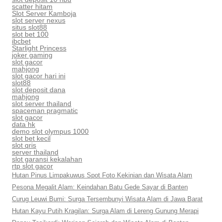
scatter hitam
Slot Server Kamboja
slot server nexus
situs slot88
slot bet 100
ibcbet
Starlight Princess
joker gaming
slot gacor
mahjong
slot gacor hari ini
slot88
slot deposit dana
mahjong
slot server thailand
spaceman pragmatic
slot gacor
data hk
demo slot olympus 1000
slot bet kecil
slot qris
server thailand
slot garansi kekalahan
rtp slot gacor
Hutan Pinus Limpakuwus Spot Foto Kekinian dan Wisata Alam
Pesona Megalit Alam: Keindahan Batu Gede Sayar di Banten
Curug Leuwi Bumi: Surga Tersembunyi Wisata Alam di Jawa Barat
Hutan Kayu Putih Kragilan: Surga Alam di Lereng Gunung Merapi