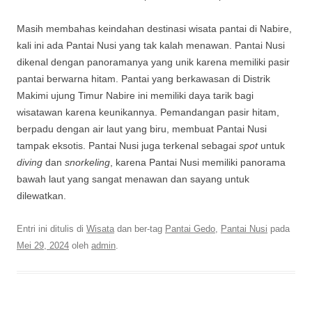
Masih membahas keindahan destinasi wisata pantai di Nabire,
kali ini ada Pantai Nusi yang tak kalah menawan. Pantai Nusi
dikenal dengan panoramanya yang unik karena memiliki pasir
pantai berwarna hitam. Pantai yang berkawasan di Distrik
Makimi ujung Timur Nabire ini memiliki daya tarik bagi
wisatawan karena keunikannya. Pemandangan pasir hitam,
berpadu dengan air laut yang biru, membuat Pantai Nusi
tampak eksotis. Pantai Nusi juga terkenal sebagai
spot
untuk
diving
dan
snorkeling
, karena Pantai Nusi memiliki panorama
bawah laut yang sangat menawan dan sayang untuk
dilewatkan.
Entri ini ditulis di
Wisata
dan ber-tag
Pantai Gedo
,
Pantai Nusi
pada
Mei 29, 2024
oleh
admin
.