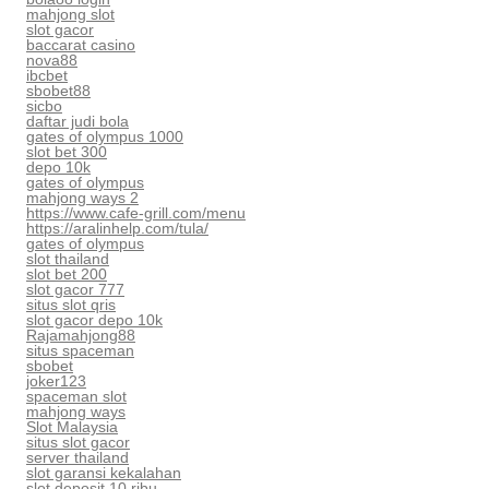
mahjong slot
slot gacor
baccarat casino
nova88
ibcbet
sbobet88
sicbo
daftar judi bola
gates of olympus 1000
slot bet 300
depo 10k
gates of olympus
mahjong ways 2
https://www.cafe-grill.com/menu
https://aralinhelp.com/tula/
gates of olympus
slot thailand
slot bet 200
slot gacor 777
situs slot qris
slot gacor depo 10k
Rajamahjong88
situs spaceman
sbobet
joker123
spaceman slot
mahjong ways
Slot Malaysia
situs slot gacor
server thailand
slot garansi kekalahan
slot deposit 10 ribu