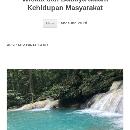
Kehidupan Masyarakat
Langsung ke isi
Menu
ARSIP TAG:
PANTAI GEDO