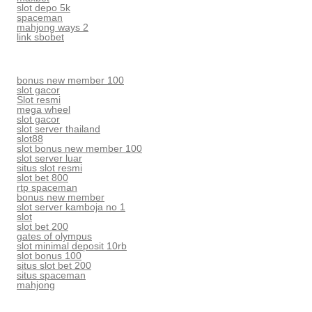
slot depo 5k
spaceman
mahjong ways 2
link sbobet
bonus new member 100
slot gacor
Slot resmi
mega wheel
slot gacor
slot server thailand
slot88
slot bonus new member 100
slot server luar
situs slot resmi
slot bet 800
rtp spaceman
bonus new member
slot server kamboja no 1
slot
slot bet 200
gates of olympus
slot minimal deposit 10rb
slot bonus 100
situs slot bet 200
situs spaceman
mahjong