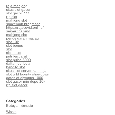
raja mahjong
situs slot gacor
slot gacor 777
rtp slot
mahjong slot
spaceman pragmatic
https://rajacovid.online/
server thailand
mahjong slot
pengeluaran macau
slot 10k
slot bonus
slot
sicbo slot
judi baccarat
slot pulsa 5000
daftar judi bola
bandito slot
situs slot server kamboja
slot wild bounty showdown
gates of olympus 1000
slot gacor min depo 10k
rtp slot gacor
Categories
Budaya Indonesia
Wisata