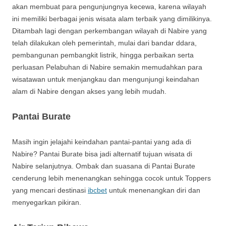
akan membuat para pengunjungnya kecewa, karena wilayah
ini memiliki berbagai jenis wisata alam terbaik yang dimilikinya.
Ditambah lagi dengan perkembangan wilayah di Nabire yang
telah dilakukan oleh pemerintah, mulai dari bandar ddara,
pembangunan pembangkit listrik, hingga perbaikan serta
perluasan Pelabuhan di Nabire semakin memudahkan para
wisatawan untuk menjangkau dan mengunjungi keindahan
alam di Nabire dengan akses yang lebih mudah.
Pantai Burate
Masih ingin jelajahi keindahan pantai-pantai yang ada di
Nabire? Pantai Burate bisa jadi alternatif tujuan wisata di
Nabire selanjutnya. Ombak dan suasana di Pantai Burate
cenderung lebih menenangkan sehingga cocok untuk Toppers
yang mencari destinasi
ibcbet
untuk menenangkan diri dan
menyegarkan pikiran.