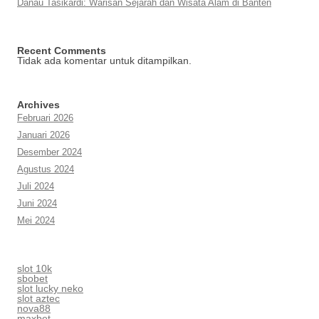
Danau Tasikardi: Warisan Sejarah dan Wisata Alam di Banten
Recent Comments
Tidak ada komentar untuk ditampilkan.
Archives
Februari 2026
Januari 2026
Desember 2024
Agustus 2024
Juli 2024
Juni 2024
Mei 2024
slot 10k
sbobet
slot lucky neko
slot aztec
nova88
maxbet