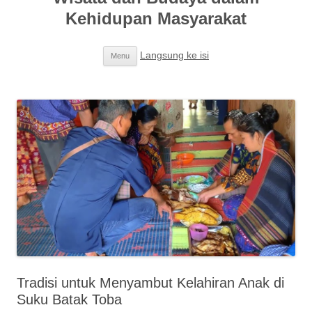
Kehidupan Masyarakat
Langsung ke isi
Menu
Tradisi untuk Menyambut Kelahiran Anak di
Suku Batak Toba