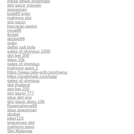
mega wheel pragmatic
slot gacor maxwin
spaceman
bola88 login
mahjong slot
slot gacor
baccarat casino
nova88
ibcbet
sbobet88
sicbo
daftar judi bola
gates of olympus 1000
slot bet 300
depo 10k
gates of olympus
mahjong ways 2
https://www.cafe-grill.com/menu
https://aralinhelp.com/tula/
gates of olympus
slot thailand
slot bet 200
slot gacor 777
situs slot qris
slot gacor depo 10k
Rajamahjong88
situs spaceman
sbobet
joker123
spaceman slot
mahjong ways
Slot Malaysia