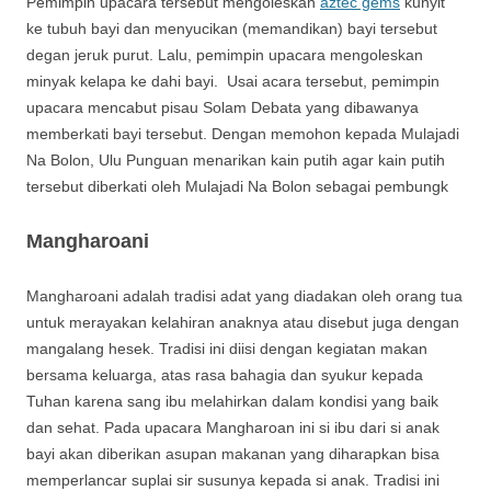
Pemimpin upacara tersebut mengoleskan
aztec gems
kunyit
ke tubuh bayi dan menyucikan (memandikan) bayi tersebut
degan jeruk purut. Lalu, pemimpin upacara mengoleskan
minyak kelapa ke dahi bayi. Usai acara tersebut, pemimpin
upacara mencabut pisau Solam Debata yang dibawanya
memberkati bayi tersebut. Dengan memohon kepada Mulajadi
Na Bolon, Ulu Punguan menarikan kain putih agar kain putih
tersebut diberkati oleh Mulajadi Na Bolon sebagai pembungk
Mangharoani
Mangharoani adalah tradisi adat yang diadakan oleh orang tua
untuk merayakan kelahiran anaknya atau disebut juga dengan
mangalang hesek. Tradisi ini diisi dengan kegiatan makan
bersama keluarga, atas rasa bahagia dan syukur kepada
Tuhan karena sang ibu melahirkan dalam kondisi yang baik
dan sehat. Pada upacara Mangharoan ini si ibu dari si anak
bayi akan diberikan asupan makanan yang diharapkan bisa
memperlancar suplai sir susunya kepada si anak. Tradisi ini