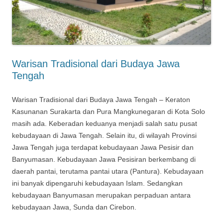
Warisan Tradisional dari Budaya Jawa
Tengah
Warisan Tradisional dari Budaya Jawa Tengah – Keraton
Kasunanan Surakarta dan Pura Mangkunegaran di Kota Solo
masih ada. Keberadan keduanya menjadi salah satu pusat
kebudayaan di Jawa Tengah. Selain itu, di wilayah Provinsi
Jawa Tengah juga terdapat kebudayaan Jawa Pesisir dan
Banyumasan. Kebudayaan Jawa Pesisiran berkembang di
daerah pantai, terutama pantai utara (Pantura). Kebudayaan
ini banyak dipengaruhi kebudayaan Islam. Sedangkan
kebudayaan Banyumasan merupakan perpaduan antara
kebudayaan Jawa, Sunda dan Cirebon.