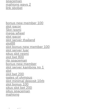
spaceman
mahjong ways 2
link sbobet
bonus new member 100
slot gacor
Slot resmi
mega wheel
slot gacor
slot server thailand
slot88
slot bonus new member 100
slot server luar
situs slot resmi
slot bet 800
rtp spaceman
bonus new member
slot server kamboja no 1
slot
slot bet 200
gates of olympus
slot minimal deposit 10rb
slot bonus 100
situs slot bet 200
situs spaceman
mahjong