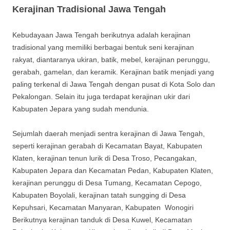
Kerajinan Tradisional Jawa Tengah
Kebudayaan Jawa Tengah berikutnya adalah kerajinan
tradisional yang memiliki berbagai bentuk seni kerajinan
rakyat, diantaranya ukiran, batik, mebel, kerajinan perunggu,
gerabah, gamelan, dan keramik. Kerajinan batik menjadi yang
paling terkenal di Jawa Tengah dengan pusat di Kota Solo dan
Pekalongan. Selain itu juga terdapat kerajinan ukir dari
Kabupaten Jepara yang sudah mendunia.
Sejumlah daerah menjadi sentra kerajinan di Jawa Tengah,
seperti kerajinan gerabah di Kecamatan Bayat, Kabupaten
Klaten, kerajinan tenun lurik di Desa Troso, Pecangakan,
Kabupaten Jepara dan Kecamatan Pedan, Kabupaten Klaten,
kerajinan perunggu di Desa Tumang, Kecamatan Cepogo,
Kabupaten Boyolali, kerajinan tatah sungging di Desa
Kepuhsari, Kecamatan Manyaran, Kabupaten Wonogiri
Berikutnya kerajinan tanduk di Desa Kuwel, Kecamatan