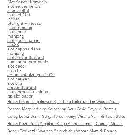
Slot Server Kamboja
slot server nexus
situs slot88
slot bet 100
ibcbet
Starlight Princess
joker gaming
slot gacor
mahjong
slot gacor hari ini
slot88
slot deposit dana
mahjong
slot server thailand
spaceman pragmatic
slot gacor
data hk
demo slot olympus 1000
slot bet kecil
slot qris
server thailand
slot garansi kekalahan
rtp slot gacor
Hutan Pinus Limpakuwus Spot Foto Kekinian dan Wisata Alam
Pesona Megalit Alam: Keindahan Batu Gede Sayar di Banten
Curug Leuwi Bumi: Surga Tersembunyi Wisata Alam di Jawa Barat
Hutan Kayu Putih Kragilan: Surga Alam di Lereng Gunung Merapi
Danau Tasikardi: Warisan Sejarah dan Wisata Alam di Banten