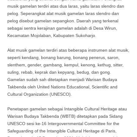
musik gamelan terdiri atas dua laras, yaitu laras slendro dan
pelog. Seperangkat alat musik gamelan laras slendro dan
pelog disebut gamelan sepangkon. Daerah yang terkenal
sebagai sentra kerajinan gamelan adalah di Desa Wirun,
Kecamatan Mojolaban, Kabupaten Sukoharjo.
Alat musik gamelan terdiri atas beberapa instrumen alat musik,
seperti kendang, bonang barung, bonang penerus, saron,
slenthem, gender, gambang, kempul, kenong, kethug, sitter,
suling, rebab, keprak dan kepyang, bedug, dan gong.
Gamelan sudah sah ditetapkan menjadi Warisan Budaya
Takbenda oleh United Nations Educational, Scientific and
Cultural Organization (UNESCO).
Penetapan gamelan sebagai Intangible Cultural Heritage atau
Warisan Budaya Takbenda (WBTB) ditetapkan pada Sidang
UNESCO sesi ke-16 Intergovernmental Committee for the
Safeguarding of the Intangible Cultural Heritage di Paris,