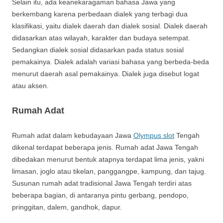
Selain itu, ada keanekaragaman bahasa Jawa yang
berkembang karena perbedaan dialek yang terbagi dua
klasifikasi, yaitu dialek daerah dan dialek sosial. Dialek daerah
didasarkan atas wilayah, karakter dan budaya setempat.
Sedangkan dialek sosial didasarkan pada status sosial
pemakainya. Dialek adalah variasi bahasa yang berbeda-beda
menurut daerah asal pemakainya. Dialek juga disebut logat
atau aksen.
Rumah Adat
Rumah adat dalam kebudayaan Jawa
Olympus slot
Tengah
dikenal terdapat beberapa jenis. Rumah adat Jawa Tengah
dibedakan menurut bentuk atapnya terdapat lima jenis, yakni
limasan, joglo atau tikelan, panggangpe, kampung, dan tajug.
Susunan rumah adat tradisional Jawa Tengah terdiri atas
beberapa bagian, di antaranya pintu gerbang, pendopo,
pringgitan, dalem, gandhok, dapur.