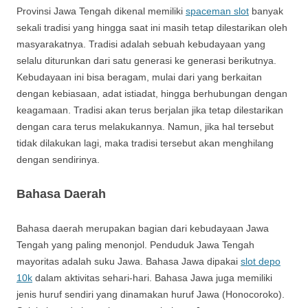
Provinsi Jawa Tengah dikenal memiliki
spaceman slot
banyak
sekali tradisi yang hingga saat ini masih tetap dilestarikan oleh
masyarakatnya. Tradisi adalah sebuah kebudayaan yang
selalu diturunkan dari satu generasi ke generasi berikutnya.
Kebudayaan ini bisa beragam, mulai dari yang berkaitan
dengan kebiasaan, adat istiadat, hingga berhubungan dengan
keagamaan. Tradisi akan terus berjalan jika tetap dilestarikan
dengan cara terus melakukannya. Namun, jika hal tersebut
tidak dilakukan lagi, maka tradisi tersebut akan menghilang
dengan sendirinya.
Bahasa Daerah
Bahasa daerah merupakan bagian dari kebudayaan Jawa
Tengah yang paling menonjol. Penduduk Jawa Tengah
mayoritas adalah suku Jawa. Bahasa Jawa dipakai
slot depo
10k
dalam aktivitas sehari-hari. Bahasa Jawa juga memiliki
jenis huruf sendiri yang dinamakan huruf Jawa (Honocoroko).