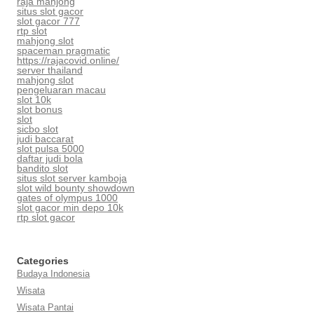
raja mahjong
situs slot gacor
slot gacor 777
rtp slot
mahjong slot
spaceman pragmatic
https://rajacovid.online/
server thailand
mahjong slot
pengeluaran macau
slot 10k
slot bonus
slot
sicbo slot
judi baccarat
slot pulsa 5000
daftar judi bola
bandito slot
situs slot server kamboja
slot wild bounty showdown
gates of olympus 1000
slot gacor min depo 10k
rtp slot gacor
Categories
Budaya Indonesia
Wisata
Wisata Pantai