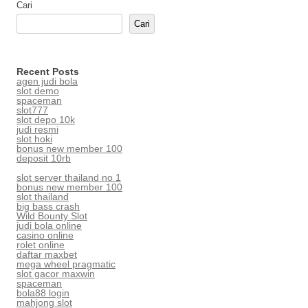
Cari
Cari
Recent Posts
agen judi bola
slot demo
spaceman
slot777
slot depo 10k
judi resmi
slot hoki
bonus new member 100
deposit 10rb
slot server thailand no 1
bonus new member 100
slot thailand
big bass crash
Wild Bounty Slot
judi bola online
casino online
rolet online
daftar maxbet
mega wheel pragmatic
slot gacor maxwin
spaceman
bola88 login
mahjong slot