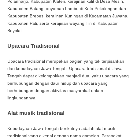
Polanharjo, Kabupaten Klaten, kerajinan kulit di Desa Mesin,
Kabupaten Batang, anyaman bambu di Kota Pekalongan dan
Kabupaten Brebes, kerajinan Kuningan di Kecamatan Juwana,
Kabupaten Pati, serta kerajinan wayang lilin di Kabupaten
Boyolali.
Upacara Tradisional
Upacara tradisional merupakan bagian yang tak terpisahkan
dari kebudayaan Jawa Tengah. Upacara tradisional di Jawa
Tengah dapat dikelompokkan menjadi dua, yaitu upacara yang
berhubungan dengan daur hidup dan upacara yang
berhubungan dengan aktivitas masyarakat dalam
lingkungannya.
Alat musik tradisional
Kebudayaan Jawa Tengah berikutnya adalah alat musik
tradisional yang dikenal dengan nama gamelan. Perangkat