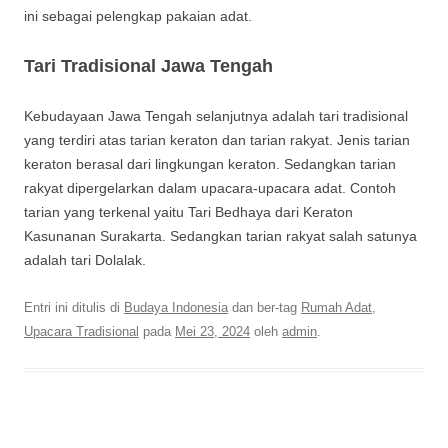
ini sebagai pelengkap pakaian adat.
Tari Tradisional Jawa Tengah
Kebudayaan Jawa Tengah selanjutnya adalah tari tradisional
yang terdiri atas tarian keraton dan tarian rakyat. Jenis tarian
keraton berasal dari lingkungan keraton. Sedangkan tarian
rakyat dipergelarkan dalam upacara-upacara adat. Contoh
tarian yang terkenal yaitu Tari Bedhaya dari Keraton
Kasunanan Surakarta. Sedangkan tarian rakyat salah satunya
adalah tari Dolalak.
Entri ini ditulis di
Budaya Indonesia
dan ber-tag
Rumah Adat
,
Upacara Tradisional
pada
Mei 23, 2024
oleh
admin
.