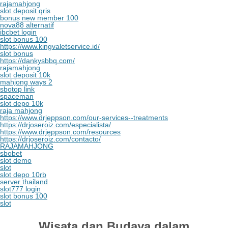
rajamahjong
slot deposit qris
bonus new member 100
nova88 alternatif
ibcbet login
slot bonus 100
https://www.kingvaletservice.id/
slot bonus
https://dankysbbq.com/
rajamahjong
slot deposit 10k
mahjong ways 2
sbotop link
spaceman
slot depo 10k
raja mahjong
https://www.drjeppson.com/our-services--treatments
https://drjoseroiz.com/especialista/
https://www.drjeppson.com/resources
https://drjoseroiz.com/contacto/
RAJAMAHJONG
sbobet
slot demo
slot
slot depo 10rb
server thailand
slot777 login
slot bonus 100
slot
Wisata dan Budaya dalam