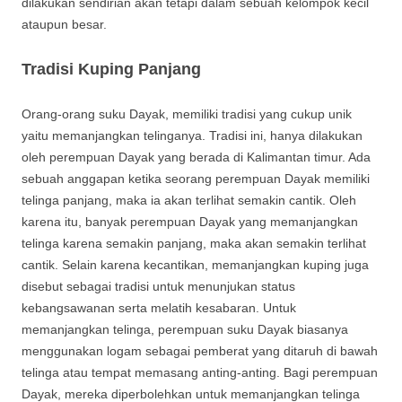
dilakukan sendirian akan tetapi dalam sebuah kelompok kecil
ataupun besar.
Tradisi Kuping Panjang
Orang-orang suku Dayak, memiliki tradisi yang cukup unik
yaitu memanjangkan telinganya. Tradisi ini, hanya dilakukan
oleh perempuan Dayak yang berada di Kalimantan timur. Ada
sebuah anggapan ketika seorang perempuan Dayak memiliki
telinga panjang, maka ia akan terlihat semakin cantik. Oleh
karena itu, banyak perempuan Dayak yang memanjangkan
telinga karena semakin panjang, maka akan semakin terlihat
cantik. Selain karena kecantikan, memanjangkan kuping juga
disebut sebagai tradisi untuk menunjukan status
kebangsawanan serta melatih kesabaran. Untuk
memanjangkan telinga, perempuan suku Dayak biasanya
menggunakan logam sebagai pemberat yang ditaruh di bawah
telinga atau tempat memasang anting-anting. Bagi perempuan
Dayak, mereka diperbolehkan untuk memanjangkan telinga