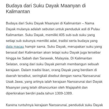
Budaya dari Suku Dayak Maanyan di
Kalimantan
Budaya dari Suku Dayak Maanyan di Kalimantan – Nama
Dayak mulanya adalah sebutan untuk penduduk asli di Pulau
Kalimantan. Suku Dayak, memiliki 405 sub-sub suku yang
setiap sub sukunya memiliki adat, tradisi serta budaya yang
data macau
hampir sama. Suku Dayak, merupakan suku yang
berasal dari Kalimantan akan tetapi suku Dayak juga tersebar
hingga ke Sabah dan Sarawak, Malaysia. Di Kalimantan
Selatan, orang dari suku Dayak pernah membangun sebuah
kerajaan. Dalam tradisi lisan, orang Dayak yang berdiam di
daerah tersebut, seringkali disebut dengan nama Nansarunai
Usak Jawa, yang artinya ialah kerajaan Nansarunai dari Dayak
Maanyan yang telah dihancurkan oleh Majapahit dan
diperkirakan berdiri pada tahun 1309-1389.
Karena runtuhnya kerajaan Nansarunai, penduduk suku Dayak