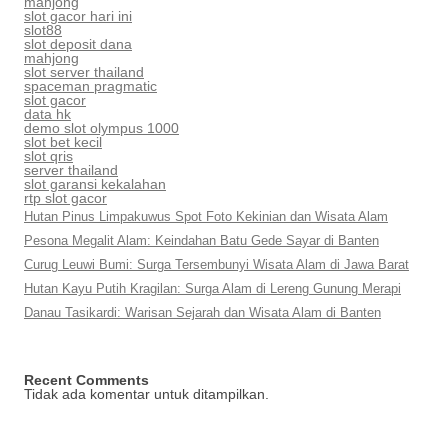
mahjong
slot gacor hari ini
slot88
slot deposit dana
mahjong
slot server thailand
spaceman pragmatic
slot gacor
data hk
demo slot olympus 1000
slot bet kecil
slot qris
server thailand
slot garansi kekalahan
rtp slot gacor
Hutan Pinus Limpakuwus Spot Foto Kekinian dan Wisata Alam
Pesona Megalit Alam: Keindahan Batu Gede Sayar di Banten
Curug Leuwi Bumi: Surga Tersembunyi Wisata Alam di Jawa Barat
Hutan Kayu Putih Kragilan: Surga Alam di Lereng Gunung Merapi
Danau Tasikardi: Warisan Sejarah dan Wisata Alam di Banten
Recent Comments
Tidak ada komentar untuk ditampilkan.