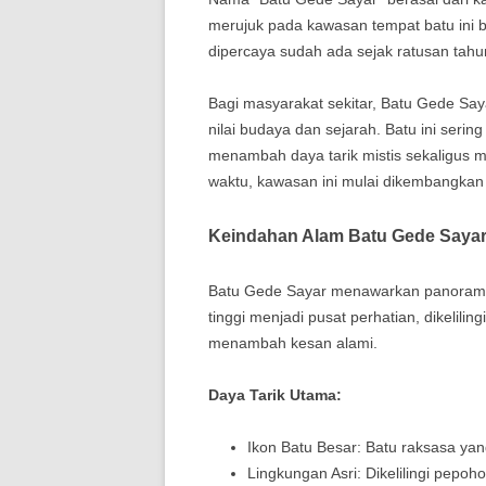
merujuk pada kawasan tempat batu ini b
dipercaya sudah ada sejak ratusan tahun
Bagi masyarakat sekitar, Batu Gede Saya
nilai budaya dan sejarah. Batu ini serin
menambah daya tarik mistis sekaligus 
waktu, kawasan ini mulai dikembangkan 
Keindahan Alam Batu Gede Saya
Batu Gede Sayar menawarkan panorama
tinggi menjadi pusat perhatian, dikelil
menambah kesan alami.
Daya Tarik Utama:
Ikon Batu Besar: Batu raksasa yan
Lingkungan Asri: Dikelilingi pepoh