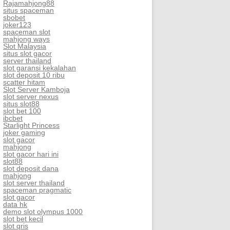
Rajamahjong88
situs spaceman
sbobet
joker123
spaceman slot
mahjong ways
Slot Malaysia
situs slot gacor
server thailand
slot garansi kekalahan
slot deposit 10 ribu
scatter hitam
Slot Server Kamboja
slot server nexus
situs slot88
slot bet 100
ibcbet
Starlight Princess
joker gaming
slot gacor
mahjong
slot gacor hari ini
slot88
slot deposit dana
mahjong
slot server thailand
spaceman pragmatic
slot gacor
data hk
demo slot olympus 1000
slot bet kecil
slot qris