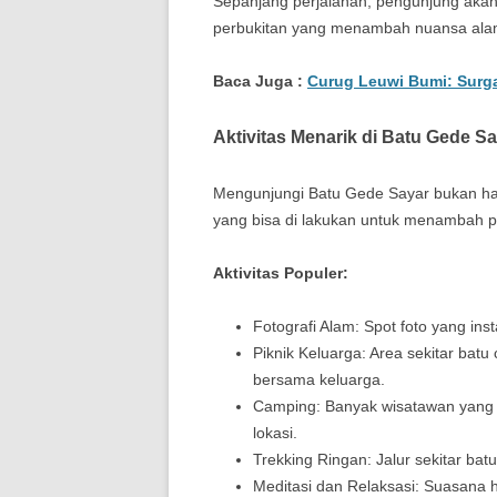
Sepanjang perjalanan, pengunjung ak
perbukitan yang menambah nuansa alami
Baca Juga :
Curug Leuwi Bumi: Surga
Aktivitas Menarik di Batu Gede S
Mengunjungi Batu Gede Sayar bukan han
yang bisa di lakukan untuk menambah 
Aktivitas Populer:
Fotografi Alam: Spot foto yang in
Piknik Keluarga: Area sekitar bat
bersama keluarga.
Camping: Banyak wisatawan yang 
lokasi.
Trekking Ringan: Jalur sekitar bat
Meditasi dan Relaksasi: Suasana 