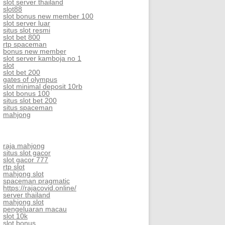
slot server thailand
slot88
slot bonus new member 100
slot server luar
situs slot resmi
slot bet 800
rtp spaceman
bonus new member
slot server kamboja no 1
slot
slot bet 200
gates of olympus
slot minimal deposit 10rb
slot bonus 100
situs slot bet 200
situs spaceman
mahjong
raja mahjong
situs slot gacor
slot gacor 777
rtp slot
mahjong slot
spaceman pragmatic
https://rajacovid.online/
server thailand
mahjong slot
pengeluaran macau
slot 10k
slot bonus