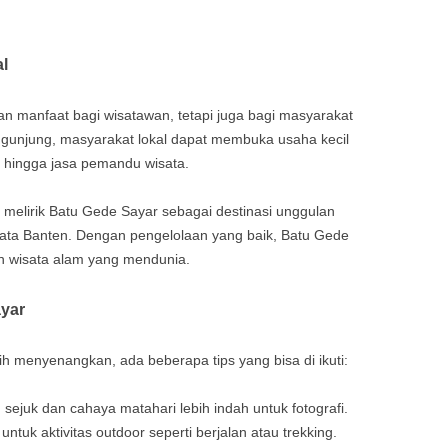
l
n manfaat bagi wisatawan, tetapi juga bagi masyarakat
gunjung, masyarakat lokal dapat membuka usaha kecil
, hingga jasa pemandu wisata.
i melirik Batu Gede Sayar sebagai destinasi unggulan
sata Banten. Dengan pengelolaan yang baik, Batu Gede
on wisata alam yang mendunia.
ayar
h menyenangkan, ada beberapa tips yang bisa di ikuti:
 sejuk dan cahaya matahari lebih indah untuk fotografi.
uk aktivitas outdoor seperti berjalan atau trekking.