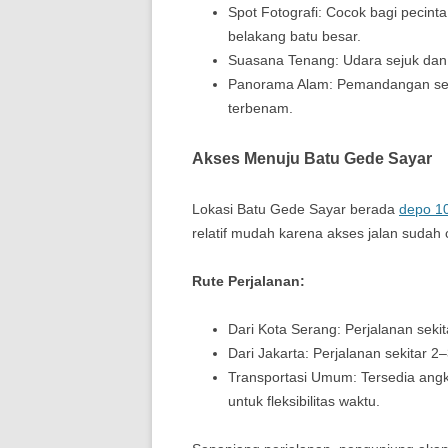
Spot Fotografi: Cocok bagi pecin
belakang batu besar.
Suasana Tenang: Udara sejuk dan 
Panorama Alam: Pemandangan sekit
terbenam.
Akses Menuju Batu Gede Sayar
Lokasi Batu Gede Sayar berada
depo 1
relatif mudah karena akses jalan sudah 
Rute Perjalanan:
Dari Kota Serang: Perjalanan seki
Dari Jakarta: Perjalanan sekitar 2
Transportasi Umum: Tersedia angku
untuk fleksibilitas waktu.