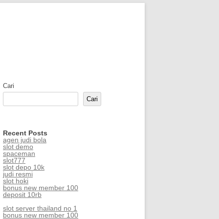
Cari
Cari
Recent Posts
agen judi bola
slot demo
spaceman
slot777
slot depo 10k
judi resmi
slot hoki
bonus new member 100
deposit 10rb
slot server thailand no 1
bonus new member 100