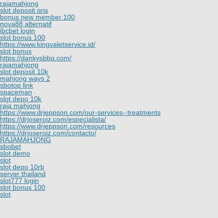
rajamahjong
slot deposit qris
bonus new member 100
nova88 alternatif
ibcbet login
slot bonus 100
https://www.kingvaletservice.id/
slot bonus
https://dankysbbq.com/
rajamahjong
slot deposit 10k
mahjong ways 2
sbotop link
spaceman
slot depo 10k
raja mahjong
https://www.drjeppson.com/our-services--treatments
https://drjoseroiz.com/especialista/
https://www.drjeppson.com/resources
https://drjoseroiz.com/contacto/
RAJAMAHJONG
sbobet
slot demo
slot
slot depo 10rb
server thailand
slot777 login
slot bonus 100
slot