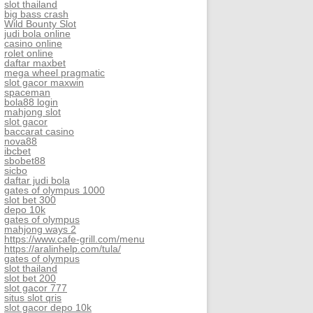
slot thailand
big bass crash
Wild Bounty Slot
judi bola online
casino online
rolet online
daftar maxbet
mega wheel pragmatic
slot gacor maxwin
spaceman
bola88 login
mahjong slot
slot gacor
baccarat casino
nova88
ibcbet
sbobet88
sicbo
daftar judi bola
gates of olympus 1000
slot bet 300
depo 10k
gates of olympus
mahjong ways 2
https://www.cafe-grill.com/menu
https://aralinhelp.com/tula/
gates of olympus
slot thailand
slot bet 200
slot gacor 777
situs slot qris
slot gacor depo 10k