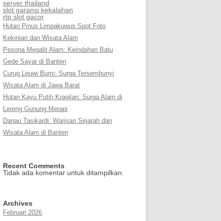
server thailand
slot garansi kekalahan
rtp slot gacor
Hutan Pinus Limpakuwus Spot Foto
Kekinian dan Wisata Alam
Pesona Megalit Alam: Keindahan Batu
Gede Sayar di Banten
Curug Leuwi Bumi: Surga Tersembunyi
Wisata Alam di Jawa Barat
Hutan Kayu Putih Kragilan: Surga Alam di
Lereng Gunung Merapi
Danau Tasikardi: Warisan Sejarah dan
Wisata Alam di Banten
Recent Comments
Tidak ada komentar untuk ditampilkan.
Archives
Februari 2026