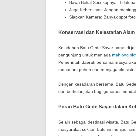
Bawa Bekal Secukupnya: Tidak bany
Jaga Kebersihan: Jangan meningga
Siapkan Kamera: Banyak spot foto
Konservasi dan Kelestarian Alam
Keindahan Batu Gede Sayar harus di jaga 
pengunjung untuk menjaga
mahjong slo
Pemerintah daerah bersama masyarakat 
menanam pohon dan menjaga ekosistem
Dengan kesadaran bersama, Batu Gede S
dan berkelanjutan bagi generasi menda
Peran Batu Gede Sayar dalam Ke
Selain sebagai destinasi wisata, Batu 
masyarakat sekitar. Batu ini menjadi si